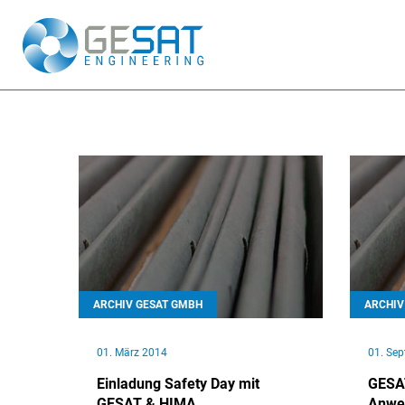
ARCHIV GESAT GMBH
ARCHIV
01. März 2014
01. Se
Einladung Safety Day mit
GESAT
GESAT & HIMA
Anwen