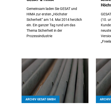
Höch
Gemeinsam laden Sie GESAT und
HIMA zur ersten „Höchster
GESAT 
Sicherheit“ am 14. Mai 2014 herzlich
(10. u
ein. Ein ganzer Tag rund um das
Kunden
Thema Sicherheit in der
neust
Prozessindustrie
Versio
„Freel
// Weiterlesen
// We
ARCHIV GESAT GMBH
ARCHIV