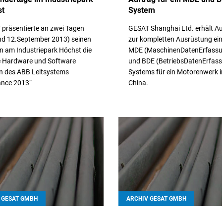
st
System
präsentierte an zwei Tagen
GESAT Shanghai Ltd. erhält A
nd 12.September 2013) seinen
zur kompletten Ausrüstung ei
 am Industriepark Höchst die
MDE (MaschinenDatenErfass
e Hardware und Software
und BDE (BetriebsDatenErfas
n des ABB Leitsystems
Systems für ein Motorenwerk i
ance 2013“
China.
iterlesen
// Weiterlesen
 GESAT GMBH
ARCHIV GESAT GMBH