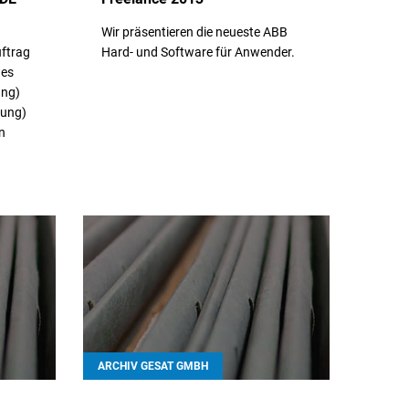
Wir präsentieren die neueste ABB
uftrag
Hard- und Software für Anwender.
nes
ung)
// Weiterlesen
sung)
n
ARCHIV GESAT GMBH