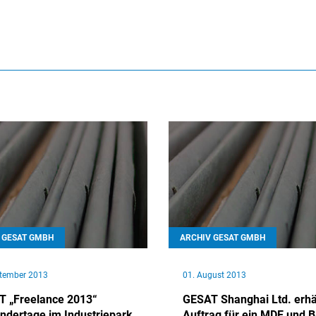
 GESAT GMBH
ARCHIV GESAT GMBH
ptember 2013
01. August 2013
 „Freelance 2013“
GESAT Shanghai Ltd. erhä
dertage im Industriepark
Auftrag für ein MDE und 