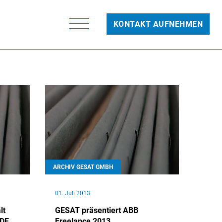
KONTAKT AUFNEHMEN
ARCHIV GESAT GMBH
01. Juli 2013
lt
GESAT präsentiert ABB
BDE
Freelance 2013