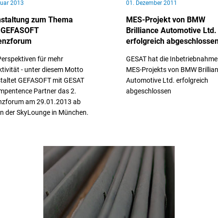
nuar 2013
01. Dezember 2011
nstaltung zum Thema
MES-Projekt von BMW
 GEFASOFT
Brilliance Automotive Ltd.
ienzforum
erfolgreich abgeschlosse
erspektiven für mehr
GESAT hat die Inbetriebnahme
tivität - unter diesem Motto
MES-Projekts von BMW Brillia
staltet GEFASOFT mit GESAT
Automotive Ltd. erfolgreich
mpentence Partner das 2.
abgeschlossen
enzforum am 29.01.2013 ab
in der SkyLounge in München.
// Weiterlesen
iterlesen