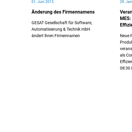
01. Juni 2013
29. Ja
Änderung des Firmennamens
Vera
MES:
GESAT Gesellschaft für Software,
Effiz
Automatisierung & Technik mbH
ändert ihren Firmennamen
Neue P
Produk
veran
// Weiterlesen
als Co
Effizi
08:30 
// We