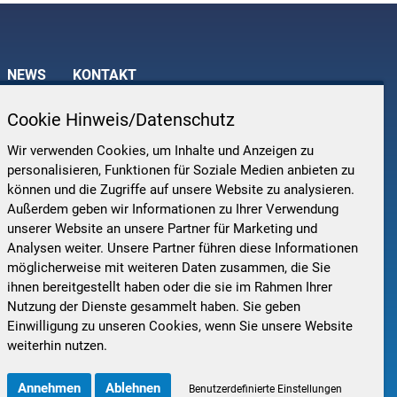
NEWS
KONTAKT
Cookie Hinweis/Datenschutz
Wir verwenden Cookies, um Inhalte und Anzeigen zu
AT ENGINEERING GMBH
personalisieren, Funktionen für Soziale Medien anbieten zu
technologisch unabhängiger Partner für technisch-kommerzielle
können und die Zugriffe auf unsere Website zu analysieren.
matisierung in den Bereichen Electrical Engineering, Functional
Außerdem geben wir Informationen zu Ihrer Verwendung
ty, Production IT, Information Security, und Automation/MSR.
unserer Website an unsere Partner für Marketing und
Analysen weiter. Unsere Partner führen diese Informationen
DEN GESCHÄFTSBEREICHEN
möglicherweise mit weiteren Daten zusammen, die Sie
ihnen bereitgestellt haben oder die sie im Rahmen Ihrer
Nutzung der Dienste gesammelt haben. Sie geben
Einwilligung zu unseren Cookies, wenn Sie unsere Website
weiterhin nutzen.
Annehmen
Ablehnen
Benutzerdefinierte Einstellungen