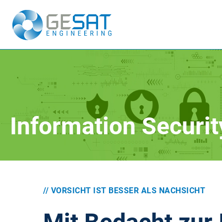
Information
Securit
// VORSICHT IST BESSER ALS NACHSICHT