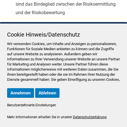
sind das Bindeglied zwischen der Risikoermittlung
und der Risikobewertung
Diese Betrachtung erfolgt zusammen mit dem
Cookie Hinweis/Datenschutz
Betrieb und den Ingenieuren des Auftraggebers
Wir verwenden Cookies, um Inhalte und Anzeigen zu personalisieren,
Risikomatrix und Risikographen sowie
Funktionen für Soziale Medien anbieten zu können und die Zugriffe
auf unsere Website zu analysieren. Außerdem geben wir
Risikoprioritätszahl
Informationen zu Ihrer Verwendung unserer Website an unsere Partner
für Marketing und Analysen weiter. Unsere Partner führen diese
Aufbau einer Risikomatrix
Informationen möglicherweise mit weiteren Daten zusammen, die Sie
ihnen bereitgestellt haben oder die sie im Rahmen Ihrer Nutzung der
Dienste gesammelt haben. Sie geben Einwilligung zu unseren Cookies,
Anwendung der Risikomatrix
wenn Sie unsere Website weiterhin nutzen.
Annehmen
Ablehnen
Risikograph gemäß Richtlinie VDI/VDE 2180 mit
Beachtung der DIN EN 61511
Benutzerdefinierte Einstellungen
Verabschiedung und Dokumentation des
Mehr Informationen erhalten Sie in unserer
Datenschutzerklärung
.
Anlagensicherheitskonzepts