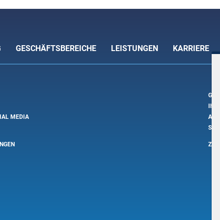
G
GESCHÄFTSBEREICHE
LEISTUNGEN
KARRIERE
GES
Ihr 
IAL MEDIA
Auto
Safe
UNGEN
ZU 