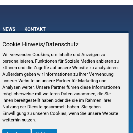
NEWS
KONTAKT
Cookie Hinweis/Datenschutz
Wir verwenden Cookies, um Inhalte und Anzeigen zu
AT ENGINEERING GMBH
personalisieren, Funktionen für Soziale Medien anbieten zu
technologisch unabhängiger Partner für technisch-kommerzielle
können und die Zugriffe auf unsere Website zu analysieren.
matisierung in den Bereichen Electrical Engineering, Functional
Außerdem geben wir Informationen zu Ihrer Verwendung
ty, Production IT, Information Security, und Automation/MSR.
unserer Website an unsere Partner für Marketing und
Analysen weiter. Unsere Partner führen diese Informationen
DEN GESCHÄFTSBEREICHEN
möglicherweise mit weiteren Daten zusammen, die Sie
ihnen bereitgestellt haben oder die sie im Rahmen Ihrer
Nutzung der Dienste gesammelt haben. Sie geben
Einwilligung zu unseren Cookies, wenn Sie unsere Website
weiterhin nutzen.